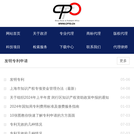
网站首页
关于政济
专业代理
商标代理
版权代理
科技项目
检索服务
下载中心
联系我们
代理律师
发明专利申请
更多
发明专利
05
-
06
上海市知识产权专项资金管理办法（最新）
04
-
08
关于组织2024年上半年度 闵行区知识产权资助政策申报的通知
04
-
08
2024年国知局专利费用标准及缴费服务指南
01
-
03
10张图教你快速了解专利申请的方方面面
07
-
03
专利无效的几种情况
07
-
03
专利无效的几种情况
07
-
03