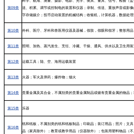
科学、航海、测量、摄影、电影、光学、衡具、量具、信号、检验（监
第09类
送、积累、调节或控制电的装置和仪器；录制、传送、重放声音或影像的
字存储媒介；投币启动装置的机械结构；收银机，计算机器，数据处理
第10类
外科、医疗、牙科和兽医用仪器及器械，假肢，假眼和假牙；整形用品
第11类
照明、加热、蒸汽发生、烹饪、冷藏、干燥、通风、供水以及卫生用装
第12类
运载工具；陆、空、海用运载装置
第13类
火器；军火及弹药；爆炸物；烟火
第14类
贵重金属及其合金，不属别类的贵重金属制品或镀有贵重金属的物品；
第15类
乐器
纸和纸板，不属别类的纸和纸板制品；印刷品；装订用品；照片；文具
第16类
品（家具除外）；教育或教学用品（仪器除外）；包装用塑料物品（不