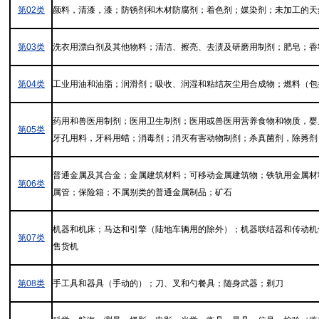
第02类
颜料，清漆，漆；防锈剂和木材防腐剂；着色剂；媒染剂；未加工的天
第03类
洗衣用漂白剂及其他物料；清洁、擦亮、去渍及研磨用制剂；肥皂；香
第04类
工业用油和油脂；润滑剂；吸收、润湿和粘结灰尘用合成物；燃料（包
药用和兽医用制剂；医用卫生制剂；医用或兽医用营养食物和物质，婴
第05类
牙孔用料，牙科用蜡；消毒剂；消灭有害动物制剂；杀真菌剂，除莠剂
普通金属及其合金；金属建筑材料；可移动金属建筑物；铁轨用金属材
第06类
属管；保险箱；不属别类的普通金属制品；矿石
机器和机床；马达和引擎（陆地车辆用的除外）；机器联结器和传动机
第07类
售货机
第08类
手工具和器具（手动的）；刀、叉和勺餐具；随身武器；剃刀