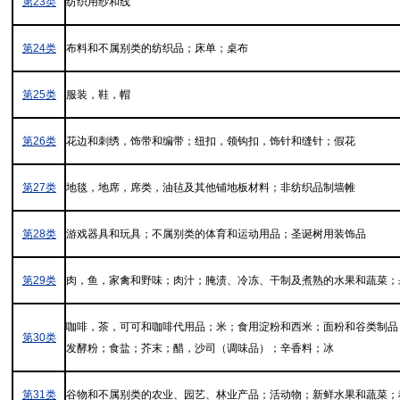
第23类
纺织用纱和线
第24类
布料和不属别类的纺织品；床单；桌布
第25类
服装，鞋，帽
第26类
花边和刺绣，饰带和编带；纽扣，领钩扣，饰针和缝针；假花
第27类
地毯，地席，席类，油毡及其他铺地板材料；非纺织品制墙帷
第28类
游戏器具和玩具；不属别类的体育和运动用品；圣诞树用装饰品
第29类
肉，鱼，家禽和野味；肉汁；腌渍、冷冻、干制及煮熟的水果和蔬菜；
咖啡，茶，可可和咖啡代用品；米；食用淀粉和西米；面粉和谷类制品
第30类
发酵粉；食盐；芥末；醋，沙司（调味品）；辛香料；冰
第31类
谷物和不属别类的农业、园艺、林业产品；活动物；新鲜水果和蔬菜；