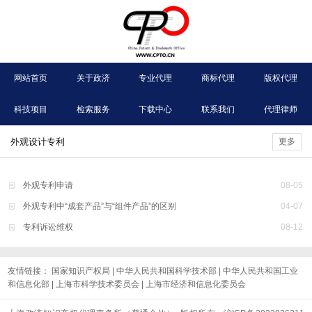
网站首页
关于政济
专业代理
商标代理
版权代理
科技项目
检索服务
下载中心
联系我们
代理律师
外观设计专利
更多
外观专利申请
08
-
05
外观专利中“成套产品”与“组件产品”的区别
04
-
07
专利诉讼维权
08
-
12
友情链接：
国家知识产权局
|
中华人民共和国科学技术部
|
中华人民共和国工业
和信息化部
|
上海市科学技术委员会
|
上海市经济和信息化委员会