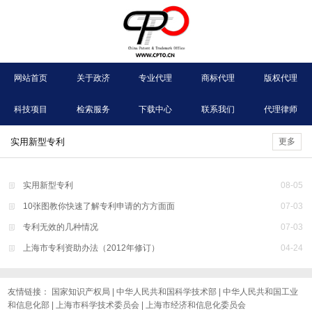
网站首页
关于政济
专业代理
商标代理
版权代理
科技项目
检索服务
下载中心
联系我们
代理律师
实用新型专利
更多
实用新型专利
08
-
05
10张图教你快速了解专利申请的方方面面
07
-
03
专利无效的几种情况
07
-
03
上海市专利资助办法（2012年修订）
04
-
24
友情链接：
国家知识产权局
|
中华人民共和国科学技术部
|
中华人民共和国工业
和信息化部
|
上海市科学技术委员会
|
上海市经济和信息化委员会